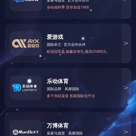
发布日期：
20
九游·体育（j
九游·体育（
发布日期：
20
来宾市城南
来宾市城