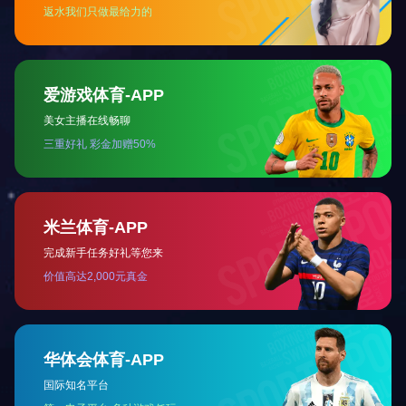
来宾市城南区企业总部写字楼项目，由12层主题大楼、道路、绿化、广
上一篇：
裕达·金碧天誉
下一篇：
来宾市城南初级中学、城南小学、城南幼儿园
友情链接：
政府类网站链接
集团网站链接