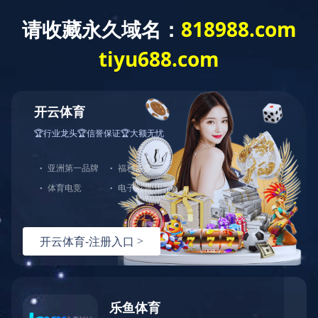
九游·体育
企业概况
业绩实力
新闻
（jiuyou.com）
官方网站