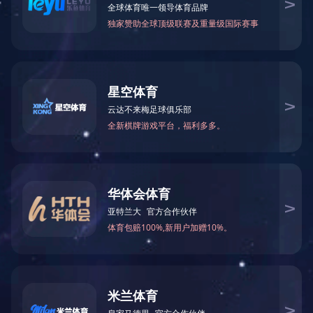
九游·体育（jiuyou.com）官方网站
经典项目
房屋建筑工程
当前位置：
>>
>>
九游·
来源：本站 | 编辑：管理