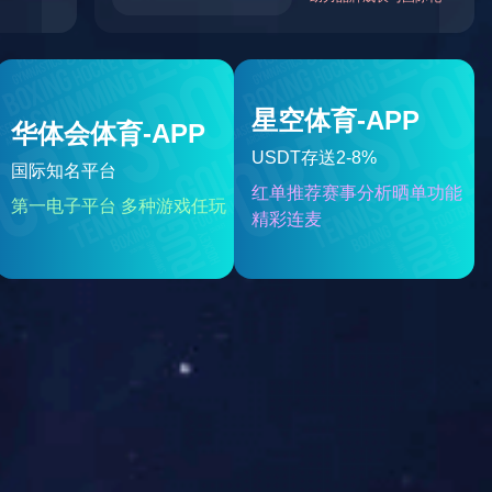
：16687