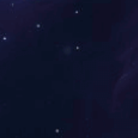
专栏
经典项目
房屋建筑工程项目
其他工程项目
企业文化
公司形象
社会责任
公司活动
职业培训
企业画册
人才招聘
招聘岗位
招聘人联系方式
企业链接
集团OA
公司OA
企业邮箱
监控平台
人力系统