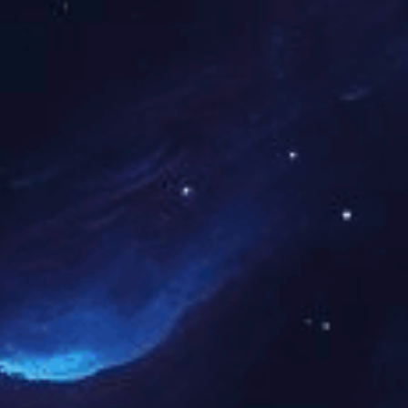
友情链接：
政府类网站链接
广西壮族自治区住房和城乡建设厅
中华人民共和国住房和城乡建设部
集团网站链接
集团网站
友情链接
广西盈和动力网络科技有限公司
企业概况
公司简介
组织架构
公司资质
技术中心
业绩实力
企业荣誉
企业业绩
新闻中心
裕达新闻
行业新闻