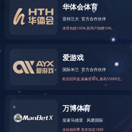
经典项目
房屋建筑工程项目
其他工程项目
企业文化
公司形象
社会责任
公司活动
职业培训
企业画册
人才招聘
招聘岗位
招聘人联系方式
企业链接
集团OA
公司OA
企业邮箱
监控平台
人力系统