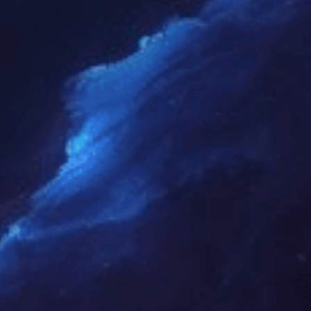
市政设施，公共服务配套设施完善。