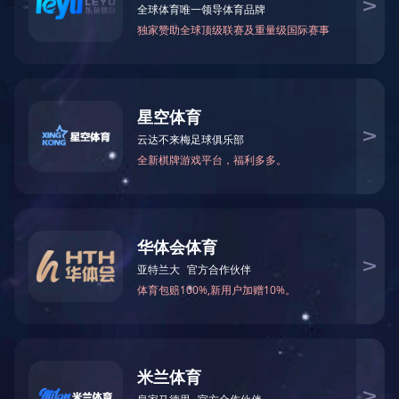
九游·体育（jiuyou.com）官方网站
经典项目
其他工
当前位置：
>>
>>
来宾
来源：本站 | 编辑：管理