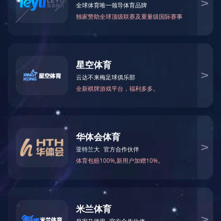
九游·体育（jiuyou.com）官方网站
经典项目
其他工
当前位置：
>>
>>
来源：本站 | 编辑：管理