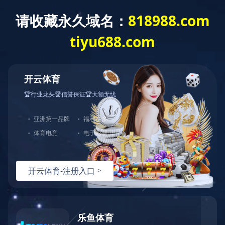
九游·体育
企业概况
业绩实力
新闻
（jiuyou.com）
官方网站