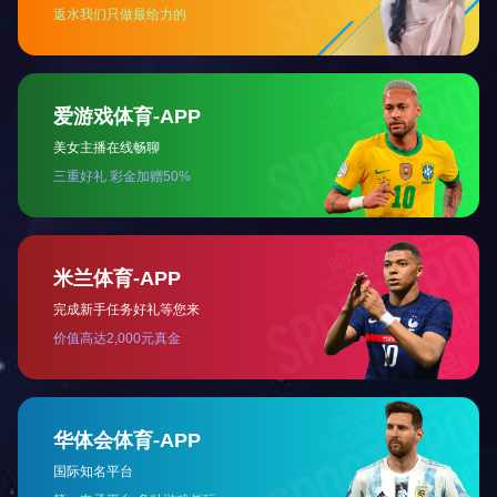
该项目位于来宾北站东北方向约7公里，项目总建筑面积76106平方面
务综合楼、革命英雄纪念馆、革命文化展馆等。