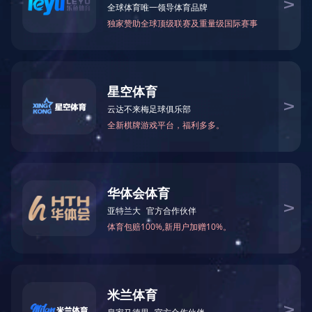
九游·体育（jiuyou.com）官方网站
经典项目
其他工
当前位置：
>>
>>
博白县客家书
来源：本站 | 编辑：管理