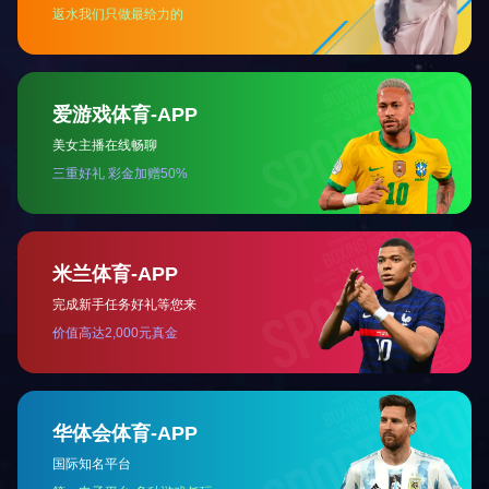
该项目位于玉林市博白县规划的城东大道、江南路及龙观路交接地块。项
施建设等，项目总用地604.84亩，总投资34.18亿元。
下一篇：
来宾市烈士陵园
友情链接：
政府类网站链接
集团网站链接
企业概况
业绩实力
新闻中心
经典项目
企业文
公司简介
企业荣誉
裕达新闻
房屋建筑工程项目
公司形
组织架构
企业业绩
行业新闻
其他工程项目
社会责
公司资质
专栏
公司活
技术中心
职业培
企业画