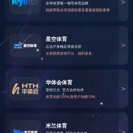
九游·体育（jiuyou.com）官方网站
企业概况
技术中
当前位置：
>>
>>
更新中。。。。
友情链接：
政府类网站链接
集团网站链接
企业概况
业绩实力
新闻中心
经典项目
企业文
公司简介
企业荣誉
裕达新闻
房屋建筑工程项目
公司形
组织架构
企业业绩
行业新闻
其他工程项目
社会责