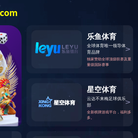
人才招聘
企业链接
联系我们