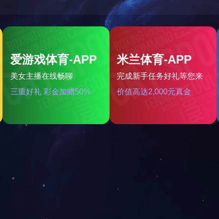
网站链接
友情链接