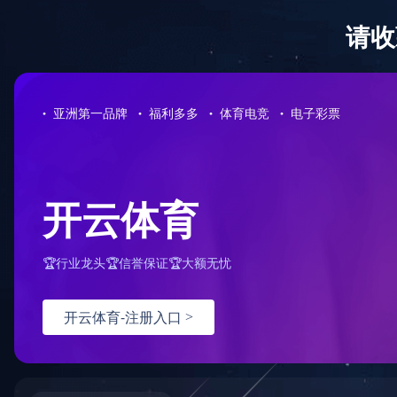
九游·体育
企业概况
业绩
（jiuyou.com）
官方网站