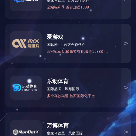
发布日期：
20
把控施工管
把控施工
发布日期：
20
强组织增效
强组织增