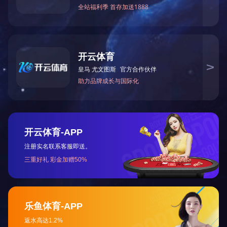
发布日期：
20
提升管理增
提升管理
发布日期：
20
?共
375
条记录 当前页
7/75
第 31-35 条
友情链接：
政府类网站链接
集团网站链接