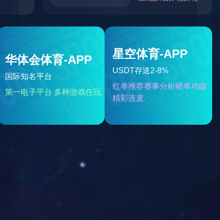
文明标准化工地和来宾市
2020
年建设
先进职工小家”荣誉称号，自此，该
项目管理水平、职工建设和劳动技能
量，丰富企业文化，使工程公司承接
上一层楼，推动项目建设高质量发