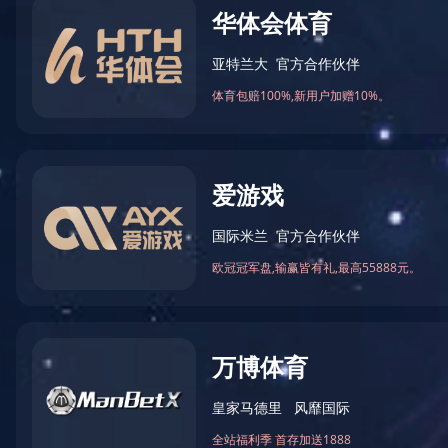
九游·体育（jiuyou.com）官方网站
当前位置：
>>
近日，从自治区住建厅及自治
称“移动项目”）再获表彰，荣获“
20
建设系统先进职工小家”荣誉称号。
2020
年，工程公司根据市场变
内部员工集体承包）的自营项目暨
队所有队员，在公司的领导下，紧
强管理人员文化生活建设，组织各