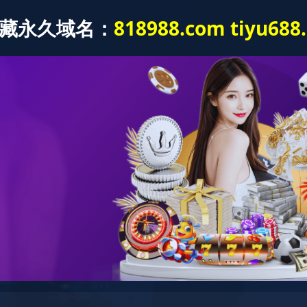
实力
新闻中心
经典项目
企业文化