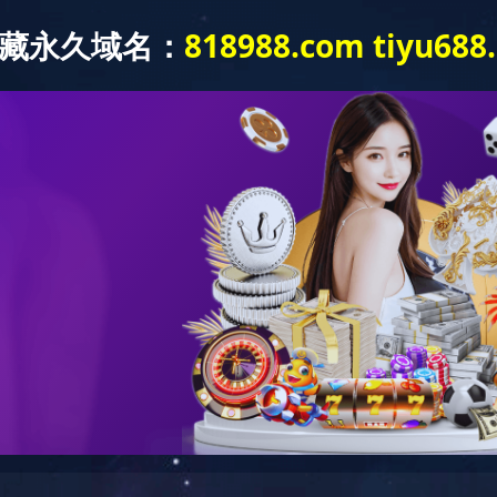
实力
新闻中心
经典项目
企业文化