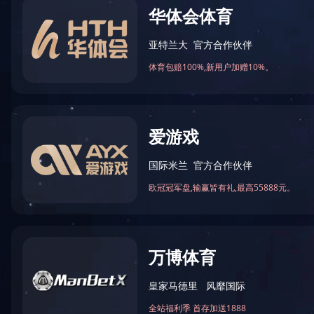
九游·体育（jiuyou.com）官方网站
当前位置：
>>