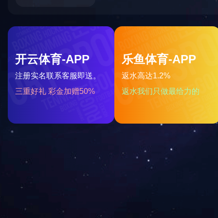
上一篇：
九游·体育（jiuyou.com）官方网站20
下一篇：
工程公司顺利通过“全国建筑业AAA级 信
友情链接：
政府类网站链接
集团