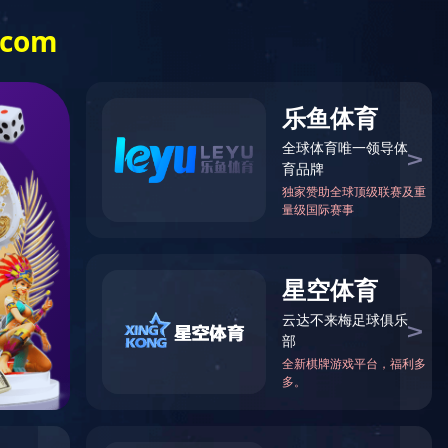
人才招聘
企业链接
联系我们