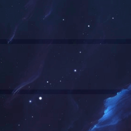
新闻中心
裕达新闻
>>
弘扬法治精神，建设法治统计。
T
T
来源：本站 | 编辑：管理员 | 日期：2021-12-08 | 字体：
T
| 点击量：10772