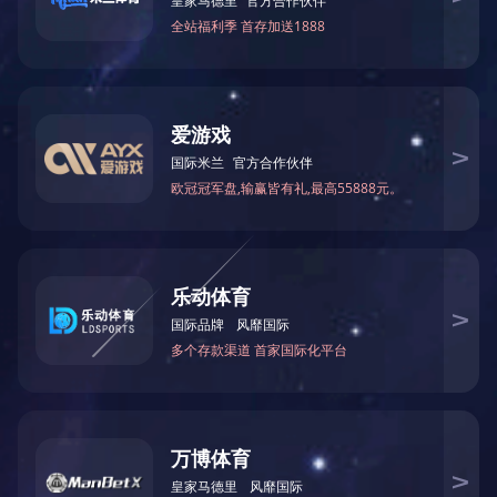
本次再认证审核是依据质量管理体系要求（
GB/T 1991-2016/IS
安全管理体系规范(GB/T45001-2020/ISO45001:2018)
管理、合同管理等方面贯彻执行标准情况开展了为期2天的审核工作。