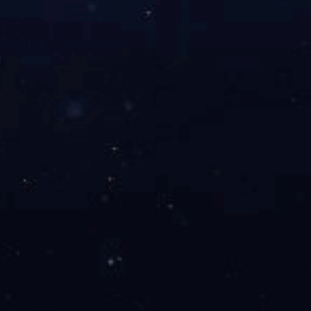
上一篇：
九游·体育（jiuyou.com）官方网站关于工程技术资料专用章的
下一篇：
风雨同舟、砥砺前行
友情链接：
政府类网站链接
集团网站链接
企业概况
业绩实力
新闻中心
经典项目
企业文
公司简介
企业荣誉
裕达新闻
房屋建筑工程项目
公司形
组织架构
企业业绩
行业新闻
其他工程项目
社会责
公司资质
专栏
公司活
技术中心
职业培
企业画
OPYRIGHT 2014 (C) 九游·体育（jiuyo