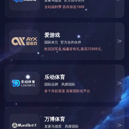
重磅！注册监理工程师考试大变革！取消中级职称，分三个专业
?共
236
条记录 当前页
2/24
第 11-20 条
友情链接：
政府类网站链接
集团网站链接
企业概况
业绩实力
新闻中心
经典项目
企业文
公司简介
企业荣誉
裕达新闻
房屋建筑工程项目
公司形
组织架构
企业业绩
行业新闻
其他工程项目
社会责
公司资质
专栏
公司活
技术中心
职业培
企业画