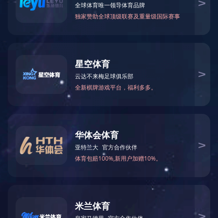
九游·体育（jiuyou.com）官方网站
新闻中心
行业新
当前位置：
>>
>>
来源：本站 | 编辑：管理
越是非常时期，越要把安全生产摆在重要位置，绷紧弦、不
近段时间，在安全生产形势总体持续稳定的同时，较大事
们，在疫情防控常态化形势下，安全生产绝不能有半点马虎。
部分行业领域事故多发背后，有安全基础较薄弱、隐患整改不
加带来的新挑战。以化工行业为例，此前受疫情影响，需求降低
的改变可能引发故障；加之夏季持续高温，各种可燃易燃危化品
减少安全投入、压减相关员工数量，有的为了赶进度、抢工期开
生命重于泰山，安全生产任何时候都只能加强不能削弱。越是
的举措，坚决遏制重特大事故发生。