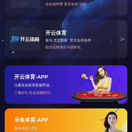
上一篇：
7月1日起，安全帽新标准正式实施！
下一篇：
官宣：2020年一建、监理考试报名，即将启动！
友情链接：
政府类网站链接
集团网站链接
企业概况
业绩实力
新闻中心
经典项目
企业文
公司简介
企业荣誉
裕达新闻
房屋建筑工程项目
公司形
组织架构
企业业绩
行业新闻
其他工程项目
社会责
公司资质
专栏
公司活
技术中心
职业培
企业画
OPYRIGHT 2014 (C) 九游·体育（jiuyo