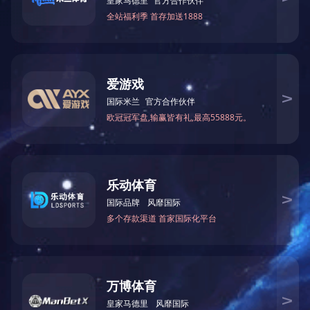
法落实重大事故隐患排查治理主体责任，准确判定、及时消除
故隐患，牢牢守住安全生产底线。
上一篇：
汛期安全生产，这些知识要掌握！
下一篇：
坚决防范遏制群死群伤事故
友情链接：
政府类网站链接
集团网站链接
企业概况
业绩实力
新闻中心
经典项目
企业文
公司简介
企业荣誉
裕达新闻
房屋建筑工程项目
公司形
组织架构
企业业绩
行业新闻
其他工程项目
社会责
公司资质
专栏
公司活