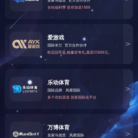
路基梯形边沟机械化一次成型施工工法
EPS装饰线条施工工法
?共
187
条记录 当前页
3/21
第 19-27 条