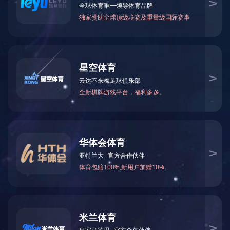
九游·体育（jiuyou.com）官方网站
业绩实力
企业荣
当前位置：
>>
>>
水下混凝土灌注桩桩顶超灌信息智能控制施工工法
水泥