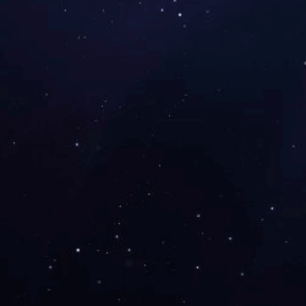
上一篇：
2018年广西建筑业先进企业
下一篇：
2018年广西建筑业安全生产先进企业
友情链接：
政府类网站链接
集团
企业概况
业绩实力
新闻中心
经
公司简介
企业荣誉
裕达新闻
组织架构
企业业绩
行业新闻
其他
公司资质
专栏
技术中心