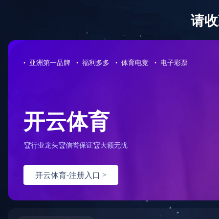
九游·体育
企业概况
业绩
（jiuyou.com）
官方网站