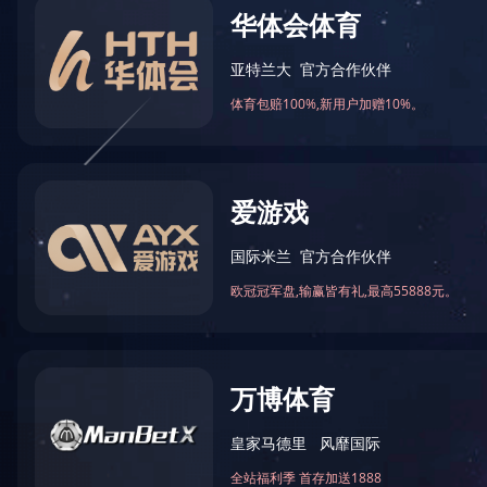
九游·体育（jiuyou.com）官方网站
当前位置：
>>