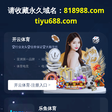
九游·体育
企业概况
业绩实力
新闻
（jiuyou.com）
官方网站