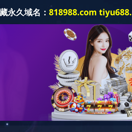
实力
新闻中心
经典项目
企业文化