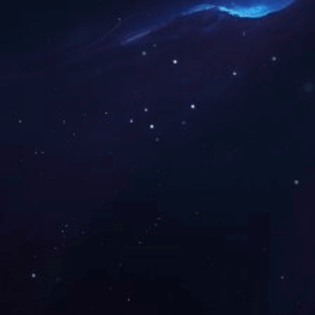
工程造价咨询企业乙级资质是企业从事建设
结算、竣工决算、工程造价经济纠纷鉴定和仲
管理和服务，同时，可从事工程造价
2亿元人
工程造价咨询企业乙级资质的取得，标志公
竞争力，必将加快公司战略改革及服务质量提
心和决心。
下一篇：
裕达·裕嘉园6#楼及地下室工程评定为20
友情链接：
政府类网站链接
集团